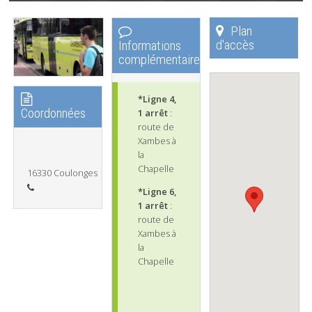
Plan
d'accès
Informations
complémentaires
*Ligne 4,
Coordonnées
1 arrêt
:
route de
Xambes à
la
Chapelle
16330 Coulonges
*Ligne 6,
1 arrêt
:
route de
Xambes à
la
Chapelle