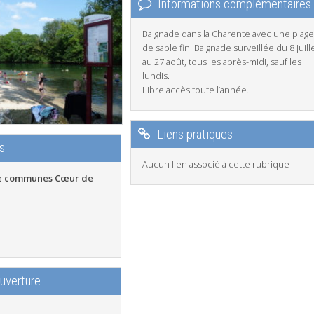
Informations complémentaires
Baignade dans la Charente avec une plage
de sable fin. Baignade surveillée du 8 juill
au 27 août, tous les après-midi, sauf les
lundis.
Libre accès toute l’année.
Liens pratiques
s
Aucun lien associé à cette rubrique
 communes Cœur de
ouverture