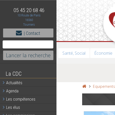
05 45 20 68 46
10 Route de Paris
16560
Tourriers
| Contact
Santé, Social
Économie
La CDC
Actualités
Equipement
Agenda
Les compétences
Les élus