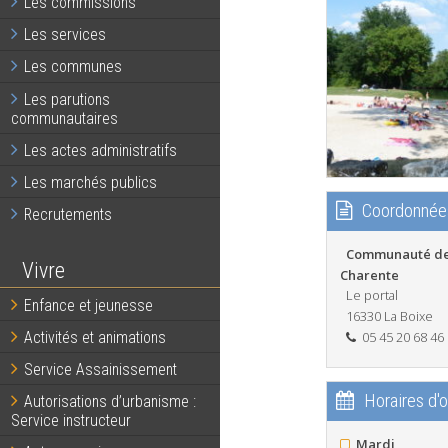
Les commissions
Les services
Les communes
Les parutions
communautaires
Les actes administratifs
Les marchés publics
Coordonnée
Recrutements
Communauté de
Vivre
Charente
Le portal
Enfance et jeunesse
16330 La Boixe
05 45 20 68 46
Activités et animations
Service Assainissement
Horaires d'
Autorisations d’urbanisme :
Service instructeur
Mardi