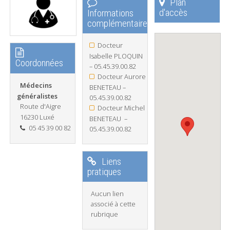
Plan
d'accès
Informations
complémentaires
Docteur
Isabelle PLOQUIN
Coordonnées
– 05.45.39.00.82
Docteur Aurore
Médecins
BENETEAU –
généralistes
05.45.39.00.82
Route d'Aigre
Docteur Michel
16230 Luxé
BENETEAU –
05 45 39 00 82
05.45.39.00.82
Liens
pratiques
Aucun lien
associé à cette
rubrique