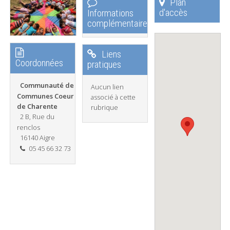
Plan
d'accès
Informations
complémentaires
Liens
Coordonnées
pratiques
Communauté de
Aucun lien
Communes Coeur
associé à cette
de Charente
rubrique
2 B, Rue du
renclos
16140 Aigre
05 45 66 32 73