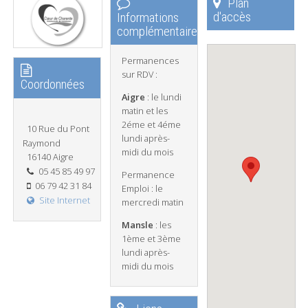
Plan
d'accès
Informations
complémentaires
Permanences
sur RDV :
Coordonnées
Aigre
: le lundi
matin et les
2éme et 4éme
10 Rue du Pont
lundi après-
Raymond
midi du mois
16140 Aigre
05 45 85 49 97
Permanence
06 79 42 31 84
Emploi : le
Site Internet
mercredi matin
Mansle
: les
1ème et 3ème
lundi après-
midi du mois