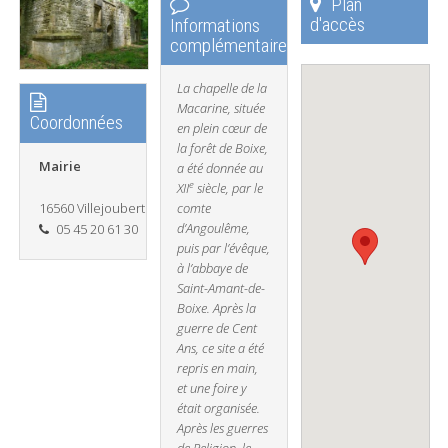
Plan
d'accès
Informations
complémentaires
La chapelle de la
Macarine, située
Coordonnées
en plein cœur de
la forêt de Boixe,
Mairie
a été donnée au
e
XII
siècle, par le
16560 Villejoubert
comte
d’Angoulême,
05 45 20 61 30
puis par l’évêque,
à l’abbaye de
Saint-Amant-de-
Boixe. Après la
guerre de Cent
Ans, ce site a été
repris en main,
et une foire y
était organisée.
Après les guerres