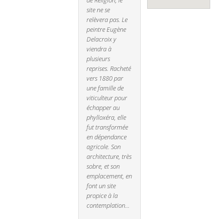
de Religion, le
site ne se
relèvera pas. Le
peintre Eugène
Delacroix y
viendra à
plusieurs
reprises. Racheté
vers 1880 par
une famille de
viticulteur pour
échapper au
phylloxéra, elle
fut transformée
en dépendance
agricole. Son
architecture, très
sobre, et son
emplacement, en
font un site
propice à la
contemplation…