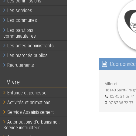
Les commissions
Les services
Les communes
Les parutions
communautaires
Les actes administratifs
Les marchés publics
Coordonnée
Recrutements
Vivre
Villeret
16140 Saint-Fraig
Enfance et jeunesse
05 45 31 63 41
Activités et animations
07 87 36 72 73
Service Assainissement
Autorisations d’urbanisme :
Service instructeur