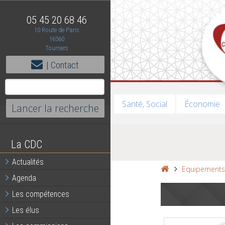
05 45 20 68 46
10 Route de Paris
16560
Tourriers
| Contact
Santé, Social
Économie
La CDC
Actualités
Equipement
Agenda
Les compétences
Les élus