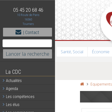
05 45 20 68 46
10 Route de Paris
16560
Tourriers
| Contact
Santé, Social
Économie
La CDC
Actualités
Equipement
Agenda
Les compétences
Les élus