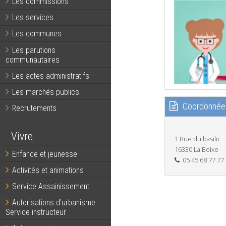
Les commissions
Les services
Les communes
Les parutions
communautaires
Les actes administratifs
Les marchés publics
Coordonnée
Recrutements
Vivre
1 Rue du basilic
16330 La Boixe
Enfance et jeunesse
05 45 68 77 77
Activités et animations
Service Assainissement
Autorisations d’urbanisme :
Service instructeur