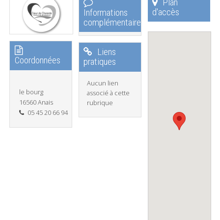
Plan
d'accès
Informations
complémentaires
Liens
Coordonnées
pratiques
Aucun lien
le bourg
associé à cette
16560 Anais
rubrique
05 45 20 66 94