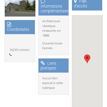
Plan
d'accès
Informations
complémentaires
Architecture
classique,
Coordonnées
restaurée en
1888.
Ouverte toute
l’année.
16230 Lonnes
Liens
pratiques
Aucun lien
associé à cette
rubrique