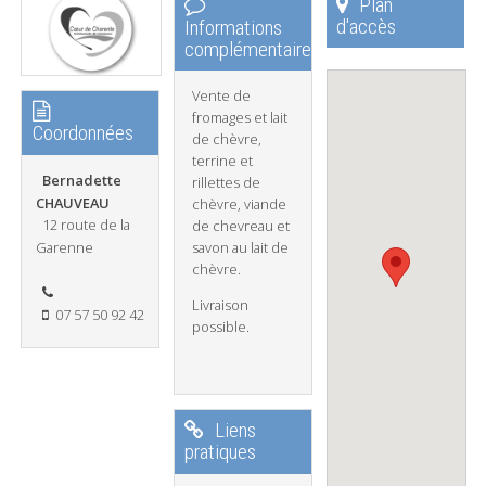
Plan
d'accès
Informations
complémentaires
Vente de
fromages et lait
Coordonnées
de chèvre,
terrine et
Bernadette
rillettes de
CHAUVEAU
chèvre, viande
12 route de la
de chevreau et
Garenne
savon au lait de
chèvre.
Livraison
07 57 50 92 42
possible.
Liens
pratiques