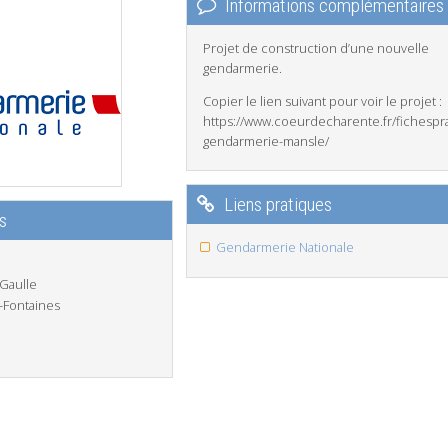
Informations complémentaires
Projet de construction d’une nouvelle
gendarmerie.
Copier le lien suivant pour voir le projet :
https://www.coeurdecharente.fr/fichespra
gendarmerie-mansle/
Liens pratiques
s
Gendarmerie Nationale
 Gaulle
-Fontaines