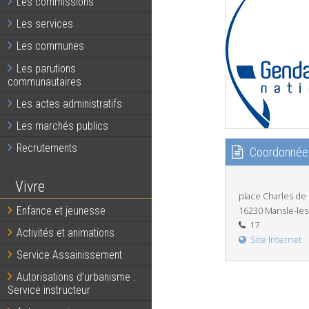
Les commissions
Les services
Les communes
Les parutions
communautaires
Les actes administratifs
Les marchés publics
Recrutements
Coordonnée
Vivre
place Charles de
Enfance et jeunesse
16230 Mansle-les
17
Activités et animations
Site Internet
Service Assainissement
Autorisations d’urbanisme :
Service instructeur