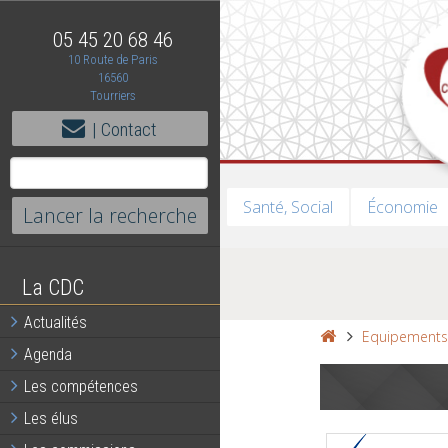
05 45 20 68 46
10 Route de Paris
16560
Tourriers
| Contact
Santé, Social
Économie
La CDC
Actualités
Equipement
Agenda
Les compétences
Les élus