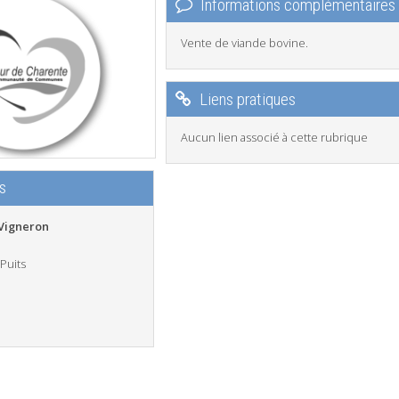
Informations complémentaires
Vente de viande bovine.
Liens pratiques
Aucun lien associé à cette rubrique
s
Vigneron
Puits