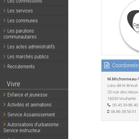
Les commissions
Les services
Les communes
Les parutions
communautaires
Les actes administratifs
Les marchés publics
Coordonnée
Recrutements
M.Michonneau-
Vivre
Lieu-dit le Breuil
53 rue des Vieux-
Enfance et jeunesse
16330 Vouharte
Activités et animations
05 45 39 86 40
06 86 38 50 01
Service Assainissement
Autorisations d’urbanisme :
Service instructeur