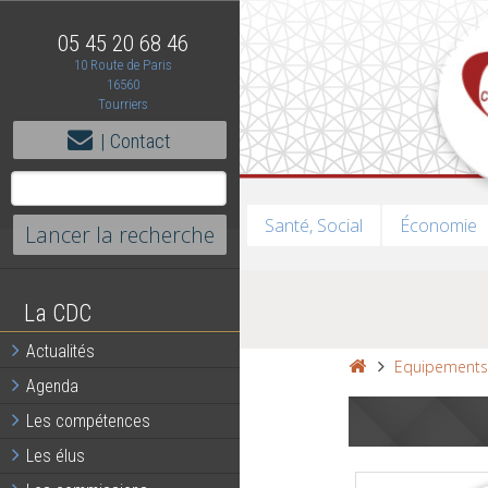
05 45 20 68 46
10 Route de Paris
16560
Tourriers
| Contact
Santé, Social
Économie
La CDC
Actualités
Equipement
Agenda
Les compétences
Les élus