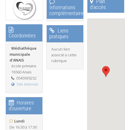
Plan
d'accès
Informations
complémentaires
Liens
Coordonnées
pratiques
Médiathèque
Aucun lien
municipale
associé à cette
d'ANAIS
rubrique
école primaire
16560 Anais
0545939252
Site Internet
Horaires
d'ouverture
Lundi
De 16:30 à 17:30