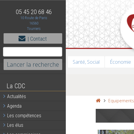
05 45 20 68 46
10 Route de Paris
16560
Tourriers
| Contact
Santé, Social
Économie
La CDC
Actualités
Equipement
Agenda
Les compétences
Les élus