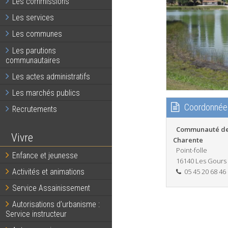
Les commissions
Les services
Les communes
Les parutions
communautaires
Les actes administratifs
Les marchés publics
Coordonnée
Recrutements
Communauté de
Vivre
Charente
Point-folle
Enfance et jeunesse
16140 Les Gours
05 45 20 68 46
Activités et animations
Service Assainissement
Autorisations d’urbanisme :
Service instructeur