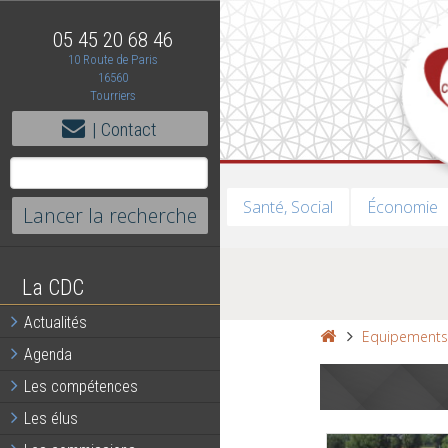
05 45 20 68 46
10 Route de Paris
16560
Tourriers
| Contact
Santé, Social
Économie
La CDC
Actualités
Equipement
Agenda
Les compétences
Les élus