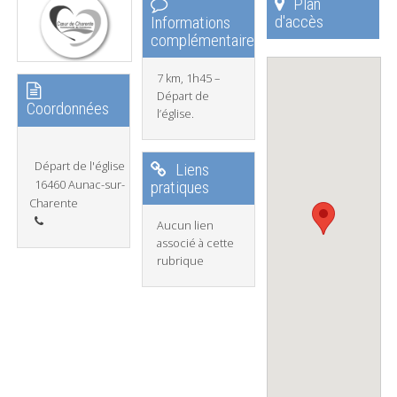
Plan
d'accès
Informations
complémentaires
7 km, 1h45 –
Départ de
Coordonnées
l’église.
Départ de l'église
Liens
16460 Aunac-sur-
pratiques
Charente
Aucun lien
associé à cette
rubrique