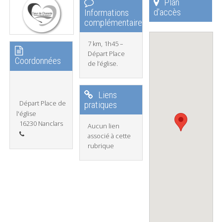
Plan
d'accès
Informations
complémentaires
7 km, 1h45 –
Départ Place
Coordonnées
de l’église.
Liens
Départ Place de
pratiques
l'église
16230 Nanclars
Aucun lien
associé à cette
rubrique