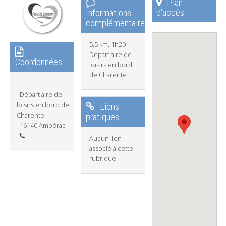
Plan
d'accès
Informations
complémentaires
5,5 km, 1h20 –
Départ aire de
Coordonnées
loisirs en bord
de Charente.
Départ aire de
loisirs en bord de
Liens
Charente
pratiques
16140 Ambérac
Aucun lien
associé à cette
rubrique