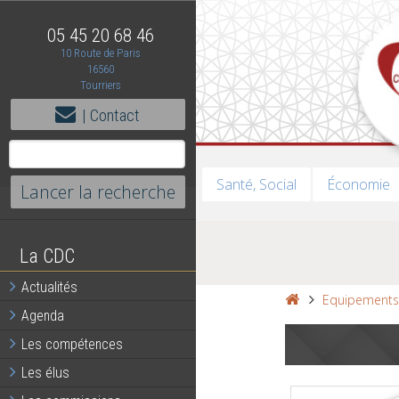
05 45 20 68 46
10 Route de Paris
16560
Tourriers
| Contact
Santé, Social
Économie
La CDC
Actualités
Equipement
Agenda
Les compétences
Les élus