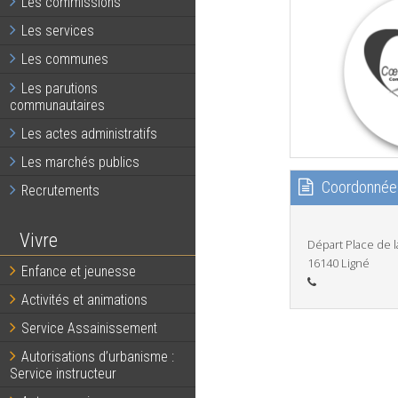
Les commissions
Les services
Les communes
Les parutions
communautaires
Les actes administratifs
Les marchés publics
Coordonnée
Recrutements
Vivre
Départ Place de l
16140 Ligné
Enfance et jeunesse
Activités et animations
Service Assainissement
Autorisations d’urbanisme :
Service instructeur