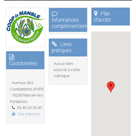
Plan
d'accès
Informations
complémentaires
Liens
pratiques
Coordonnées
Aucun lien
associé à cette
rubrique
Avenue des
Combattants d'AFN
16230 Mansle-les-
Fontaines
05 45 20 30 45
Site Internet