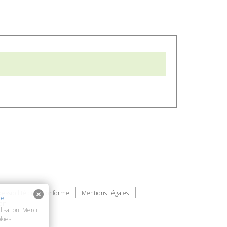
cessibilité : non conforme
Mentions Légales
te
on
lisation. Merci
kies.