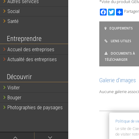
Autres services
*Vote du produit GEM
Facebook
Twitter
Partager
Social
Santé
EQUIPEMENTS
Entreprendre
LIENS UTILES
Accueil des entreprises
DOCUMENTS À
Actualité des entreprises
TÉLÉCHARGER
Découvrir
Galerie d'images
Visiter
Aucune galerie associ
Bouger
Photographies de paysages
Politique de v
Le site de Coe
de visiter not