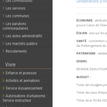
Délibérations à t
Les commissions
Les services
Les communes
ÉCONOMIE
: attribut
Les parutions
pouce Cœur de Chare
communautaires
ÉOLIEN
: avis sur les
Les actes administratifs
SANTÉ
: convention 
Les marchés publics
de l’hébergement du c
Recrutements
PATRIMOINE
: valida
DIVERS
:
Vivre
RÉSERVE D’EAU POUR l’
Enfance et jeunesse
BUDGET :
Activités et animations
*vote des budgets pri
Service Assainissement
*Vote des taux d’impo
Autorisations d’urbanisme :
Service instructeur
*Vote de la TEOM 202