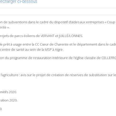
élécharger ci-dessous
ion de subventions dans le cadre du dispositif d’aides aux entreprises « Coup
nte ».
 projets de parcs éoliens de VERVANT et JUILLÉ/LONNES.
de prêt à usage entre la CC Cœur de Charente et le département dans le cad
entre de santé au sein de la MSP à Aigre.
tion du programme de restauration intérieure de l’église classée de CELLEFR
agriculture : avis sur le projet de création de réserves de substitution sur 
mitifs 2020.
sition 2020.
0.