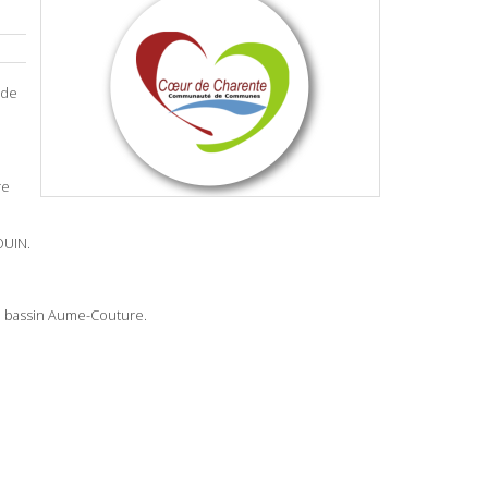
 de
re
OUIN.
le bassin Aume-Couture.