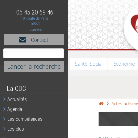
05 45 20 68 46
10 Route de Paris
16560
Tourriers
| Contact
Santé, Social
Économie
La CDC
Actualités
Actes adminis
Agenda
Les compétences
Les élus