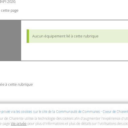
API 2020.
 cette page
Aucun équipement lié à cette rubrique
ée à cette rubrique
2015-2026 © Coeur de Charente | Vivre, entreprendre et découvrir
Ac
ie privée via les cookies sur le site de la Communauté de Communes - Coeur de Charen
Connexi
Politique de confidentialité
ur de Charente utilise la technologie des cookies afin d'augmenter l'expérience d'uti
re page
Vie privée
pour plus d'informations et plus de détails sur l'utiilisations des coo