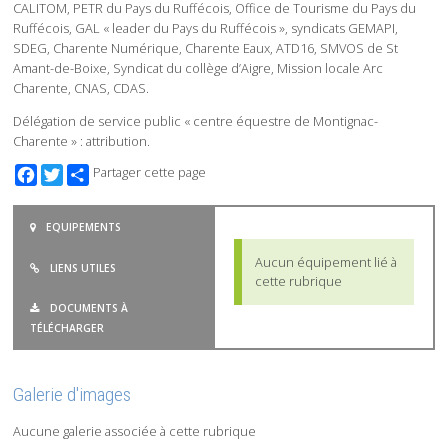
CALITOM, PETR du Pays du Ruffécois, Office de Tourisme du Pays du
Ruffécois, GAL « leader du Pays du Ruffécois », syndicats GEMAPI,
SDEG, Charente Numérique, Charente Eaux, ATD16, SMVOS de St
Amant-de-Boixe, Syndicat du collège d’Aigre, Mission locale Arc
Charente, CNAS, CDAS.
Délégation de service public « centre équestre de Montignac-
Charente » : attribution.
Facebook
Twitter
Partager cette page
EQUIPEMENTS
Aucun équipement lié à
LIENS UTILES
cette rubrique
DOCUMENTS À
TÉLÉCHARGER
Galerie d'images
Aucune galerie associée à cette rubrique