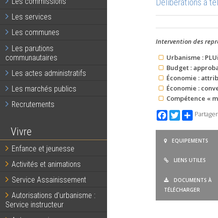
Délibérations à t
Les commissions
Les services
Les communes
Intervention des repr
Les parutions
communautaires
Urbanisme : PLUi 
Budget : approba
Les actes administratifs
Économie : attri
Économie : conve
Les marchés publics
Compétence « mob
Recrutements
Facebook
Twitter
Partager
Vivre
EQUIPEMENTS
Enfance et jeunesse
LIENS UTILES
Activités et animations
Service Assainissement
DOCUMENTS À
TÉLÉCHARGER
Autorisations d’urbanisme :
Service instructeur