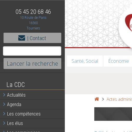
05 45 20 68 46
10 Route de Paris
16560
Tourriers
| Contact
Santé, Social
Économie
La CDC
Actualités
Actes adminis
Agenda
Les compétences
Les élus