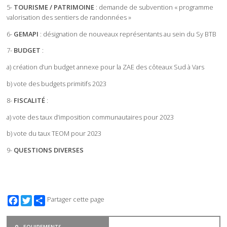
5-
TOURISME / PATRIMOINE
: demande de subvention « programme
valorisation des sentiers de randonnées »
6-
GEMAPI
: désignation de nouveaux représentants au sein du Sy BTB
7-
BUDGET
:
a) création d’un budget annexe pour la ZAE des côteaux Sud à Vars
b) vote des budgets primitifs 2023
8-
FISCALITÉ
:
a) vote des taux d’imposition communautaires pour 2023
b) vote du taux TEOM pour 2023
9-
QUESTIONS DIVERSES
Facebook
Twitter
Partager cette page
EQUIPEMENTS