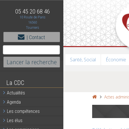
05 45 20 68 46
10 Route de Paris
16560
Tourriers
| Contact
Santé, Social
Économie
La CDC
Actualités
Actes adminis
Agenda
Les compétences
Les élus