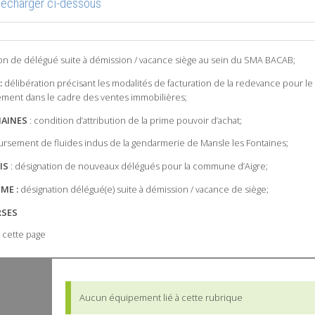
élécharger ci-dessous
on de délégué suite à démission / vacance siège au sein du SMA BACAB;
:
délibération précisant les modalités de facturation de la redevance pour le
sement dans le cadre des ventes immobilières;
AINES
: condition d’attribution de la prime pouvoir d’achat;
rsement de fluides indus de la gendarmerie de Mansle les Fontaines;
IS
: désignation de nouveaux délégués pour la commune d’Aigre;
SME :
désignation délégué(e) suite à démission / vacance de siège;
RSES
 cette page
Aucun équipement lié à cette rubrique