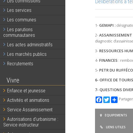
Délibérations à t
Les commissions
Les services
Les communes
1-
GEMAPI :
désignati
Les parutions
communautaires
2-
ASSAINISSEMENT 
diagnostic d’assainis
Les actes administratifs
3-
RESSOURCES HUM
Les marchés publics
4-
FINANCES
: rembou
Recrutements
5-
PETR DU RUFFÉCO
Vivre
6- OFFICE DE TOURI
7- QUESTIONS DIVE
Enfance et jeunesse
Facebook
Twitter
Partager
Activités et animations
Service Assainissement
EQUIPEMENTS
Autorisations d’urbanisme :
Service instructeur
LIENS UTILES