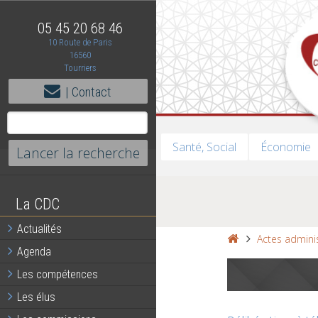
05 45 20 68 46
10 Route de Paris
16560
Tourriers
| Contact
Santé, Social
Économie
La CDC
Actualités
Actes adminis
Agenda
Les compétences
Les élus