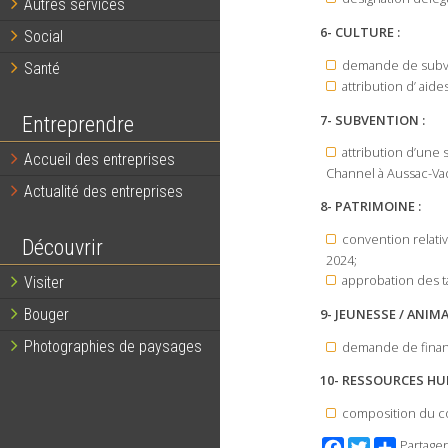
Autres services
6- CULTURE :
Social
demande de subve
Santé
attribution d’ aide
7- SUBVENTION :
Entreprendre
attribution d’une 
Accueil des entreprises
Channel à Aussac-Vada
Actualité des entreprises
8- PATRIMOINE :
convention relati
Découvrir
2024;
approbation des t
Visiter
9- JEUNESSE / ANIMA
Bouger
Photographies de paysages
demande de finan
10- RESSOURCES HU
composition du co
Facebook
Twitter
Partager