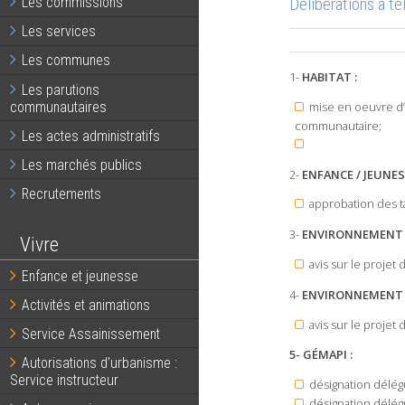
Délibérations à t
Les commissions
Les services
Les communes
1-
HABITAT :
Les parutions
communautaires
mise en oeuvre d’
communautaire;
Les actes administratifs
Les marchés publics
2-
ENFANCE / JEUNE
Recrutements
approbation des t
3-
ENVIRONNEMENT 
Vivre
avis sur le projet
Enfance et jeunesse
4-
ENVIRONNEMENT 
Activités et animations
avis sur le projet
Service Assainissement
5- GÉMAPI :
Autorisations d’urbanisme :
Service instructeur
désignation délég
désignation délég