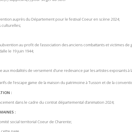
ntion auprès du Département pour le festival Coeur en scène 2024;
s culturelles;
subvention au profit de l’association des anciens combattants et victimes de
lle le 19 juin 1944;
ve aux modalités de versement d’une redevance par les artistes exposants à l
arifs de l’escape game de la maison du patrimoine à Tusson et de la conventi
TION :
cement dans le cadre du contrat départemental d’animation 2024;
MAINES :
mité social territorial Coeur de Charente;
 cette page