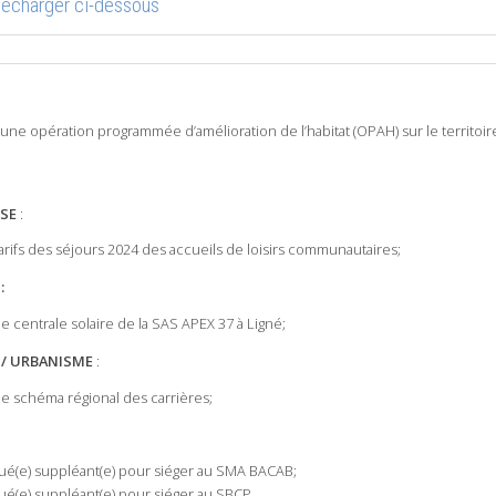
élécharger ci-dessous
une opération programmée d’amélioration de l’habitat (OPAH) sur le territoir
SSE
:
arifs des séjours 2024 des accueils de loisirs communautaires;
:
 de centrale solaire de la SAS APEX 37 à Ligné;
/ URBANISME
:
 de schéma régional des carrières;
ué(e) suppléant(e) pour siéger au SMA BACAB;
ué(e) suppléant(e) pour siéger au SBCP