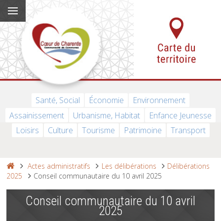
Santé, Social
Économie
Environnement
Assainissement
Urbanisme, Habitat
Enfance Jeunesse
Loisirs
Culture
Tourisme
Patrimoine
Transport
Actes administratifs
Les délibérations
Délibérations
2025
Conseil communautaire du 10 avril 2025
Conseil communautaire du 10 avril
2025