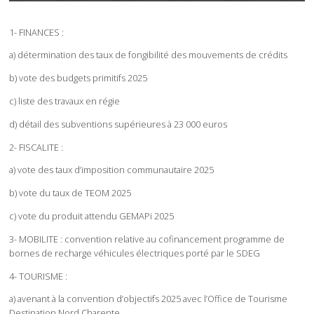
1- FINANCES :
a) détermination des taux de fongibilité des mouvements de crédits
b) vote des budgets primitifs 2025
c) liste des travaux en régie
d) détail des subventions supérieures à 23 000 euros
2- FISCALITE :
a) vote des taux d’imposition communautaire 2025
b) vote du taux de TEOM 2025
c) vote du produit attendu GEMAPi 2025
3- MOBILITE : convention relative au cofinancement programme de
bornes de recharge véhicules électriques porté par le SDEG
4- TOURISME :
a) avenant à la convention d’objectifs 2025 avec l’Office de Tourisme
Destination Nord Charente