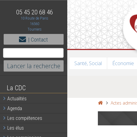
05 45 20 68 46
10 Route de Paris
16560
Tourriers
| Contact
Santé, Social
Économie
La CDC
Actualités
Actes adminis
Agenda
Les compétences
Les élus