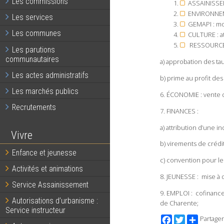
Les commissions
ASSAINISSEM
ENVIRONNEME
Les services
GEMAPI : mod
Les communes
CULTURE : at
RESSOURCE
Les parutions
communautaires
a) approbation des ta
Les actes administratifs
b) prime au profit des
Les marchés publics
6. ÉCONOMIE : vente d’
Recrutements
7. FINANCES :
a) attribution d’une 
Vivre
b) virements de crédi
Enfance et jeunesse
c) convention pour le
Activités et animations
8. JEUNESSE : mise à 
Service Assainissement
9. EMPLOI : cofinanc
Autorisations d’urbanisme :
de Charente;
Service instructeur
Facebook
Twitter
Partager