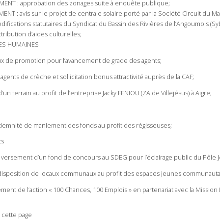
ENT : approbation des zonages suite à enquête publique;
NT : avis sur le projet de centrale solaire porté par la Société Circuit du
ifications statutaires du Syndicat du Bassin des Rivières de l’Angoumois (Sy
tribution d’aides culturelles;
S HUMAINES :
ux de promotion pour l’avancement de grade des agents;
 agents de crèche et sollicitation bonus attractivité auprès de la CAF;
un terrain au profit de l’entreprise Jacky FENIOU (ZA de Villejésus) à Aigre;
indemnité de maniement des fonds au profit des régisseuses;
ts
 versement d’un fond de concours au SDEG pour l’éclairage public du Pôle 
disposition de locaux communaux au profit des espaces jeunes communautair
ement de l’action « 100 Chances, 100 Emplois » en partenariat avec la Mis
 cette page