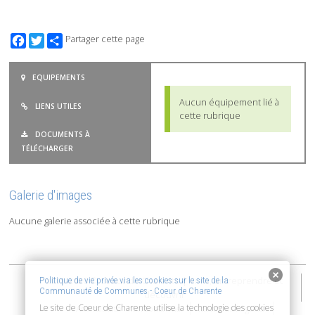
Facebook
Twitter
Partager cette page
EQUIPEMENTS
Aucun équipement lié à
LIENS UTILES
cette rubrique
DOCUMENTS À
TÉLÉCHARGER
Galerie d'images
Aucune galerie associée à cette rubrique
2015-2026 © Coeur de Charente | Vivre, entreprendre et
Politique de vie privée via les cookies sur le site de la
Communauté de Communes - Coeur de Charente
découvrir
Le site de Coeur de Charente utilise la technologie des cookies
Accessibilité : non conforme
Mentions Légales