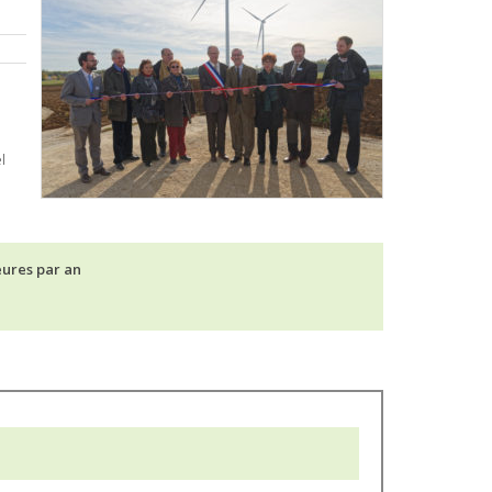
l
eures par an