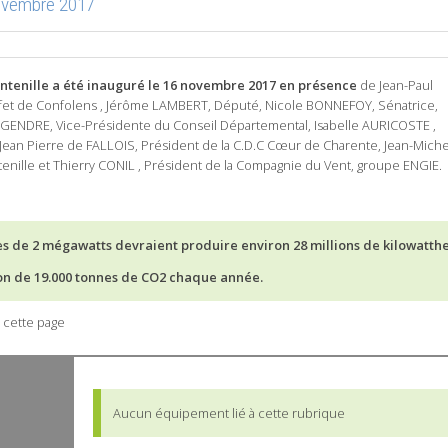
novembre 2017
ontenille a été inauguré le 16 novembre 2017 en présence
de Jean-Paul
et de Confolens , Jérôme LAMBERT, Député, Nicole BONNEFOY, Sénatrice,
GENDRE, Vice-Présidente du Conseil Départemental, Isabelle AURICOSTE ,
Jean Pierre de FALLOIS, Président de la C.D.C Cœur de Charente, Jean-Miche
nille et Thierry CONIL , Président de la Compagnie du Vent, groupe ENGIE.
es de 2 mégawatts devraient produire environ 28 millions de kilowatth
sion de 19.000 tonnes de CO2 chaque année.
 cette page
Aucun équipement lié à cette rubrique