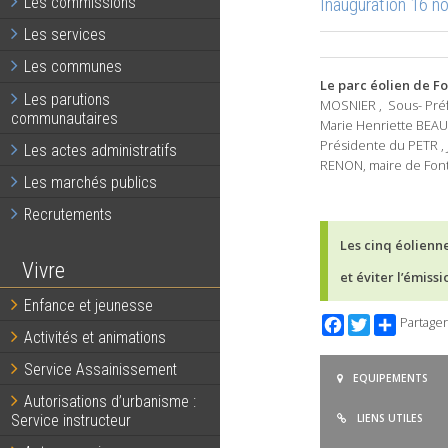
Inauguration 16 
Les commissions
Les services
Les communes
Le parc éolien de F
Les parutions
MOSNIER , Sous- Préf
communautaires
Marie Henriette BEAU
Présidente du PETR , 
Les actes administratifs
RENON, maire de Fonte
Les marchés publics
Recrutements
Les cinq éolienn
Vivre
et éviter l’émis
Enfance et jeunesse
Facebook
Twitter
Partager
Activités et animations
Service Assainissement
EQUIPEMENTS
Autorisations d’urbanisme :
Service instructeur
LIENS UTILES