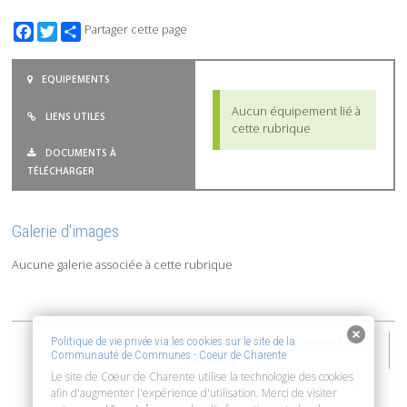
Facebook
Twitter
Partager cette page
EQUIPEMENTS
Aucun équipement lié à
LIENS UTILES
cette rubrique
DOCUMENTS À
TÉLÉCHARGER
Galerie d'images
Aucune galerie associée à cette rubrique
2015-2026 © Coeur de Charente | Vivre, entreprendre et
Politique de vie privée via les cookies sur le site de la
Communauté de Communes - Coeur de Charente
découvrir
Le site de Coeur de Charente utilise la technologie des cookies
Accessibilité : non conforme
Mentions Légales
afin d'augmenter l'expérience d'utilisation. Merci de visiter
Connexion
Politique de confidentialité