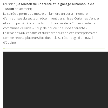
réussies (
La Maison de Charente et le garage automobile de
Tusson
notamment).
La soirée a permis de mettre en lumière un certain nombre
d’entreprises du secteur, récemment transmises. Certaines d’entre
elles ont pu bénéficier de l’appui financier de la Communauté de
communes via l’aide « Coup de pouce Coeur de Charente ».
Félicitations aux cédants et aux repreneurs de ces entreprises car,
comme répété plusieurs fois durant la soirée, il s’agit d’un travail
d’équipe !