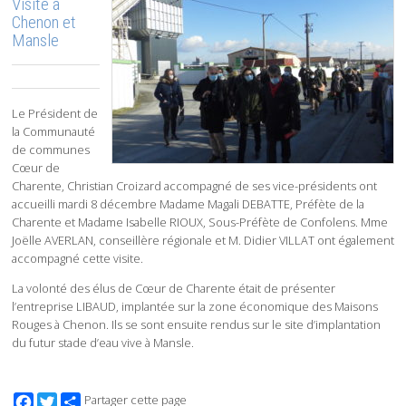
Visite à
Chenon et
Mansle
Le Président de
la Communauté
de communes
Cœur de
Charente, Christian Croizard accompagné de ses vice-présidents ont
accueilli mardi 8 décembre Madame Magali DEBATTE, Préfète de la
Charente et Madame Isabelle RIOUX, Sous-Préfète de Confolens. Mme
Joëlle AVERLAN, conseillère régionale et M. Didier VILLAT ont également
accompagné cette visite.
La volonté des élus de Cœur de Charente était de présenter
l’entreprise LIBAUD, implantée sur la zone économique des Maisons
Rouges à Chenon. Ils se sont ensuite rendus sur le site d’implantation
du futur stade d’eau vive à Mansle.
Facebook
Twitter
Partager cette page