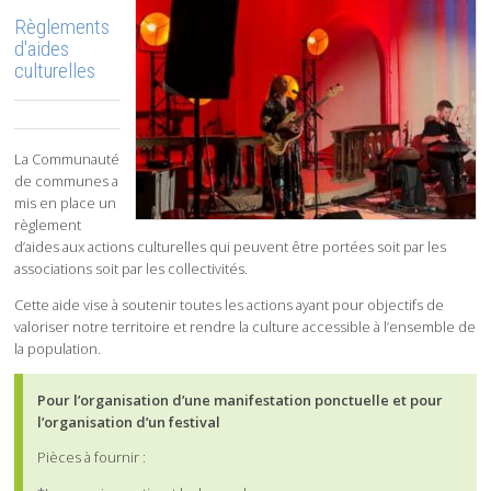
Règlements
d'aides
culturelles
La Communauté
de communes a
mis en place un
règlement
d’aides aux actions culturelles qui peuvent être portées soit par les
associations soit par les collectivités.
Cette aide vise à soutenir toutes les actions ayant pour objectifs de
valoriser notre territoire et rendre la culture accessible à l’ensemble de
la population.
Pour l’organisation d’une manifestation ponctuelle et pour
l’organisation d’un festival
Pièces à fournir :