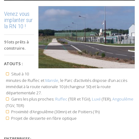
Venez vous
implanter sur
la RN 10 !
9 lots prêts à
construire.
ATOUTS :
Situé à 10
minutes de Ruffec et
Mansle
, le Parc d’activités dispose d’un accès
immédiat à la route nationale 10 (échangeur 50) et la route
départementale 27.
Gares les plus proches:
Ruffec
(TER et TGV),
Luxé
(TER),
Angoulême
(TGV, TER)
Proximité d’Angoulême (30mn) et de Poitiers (1h)
Projet de desserte en fibre optique
ENTREPRISES: