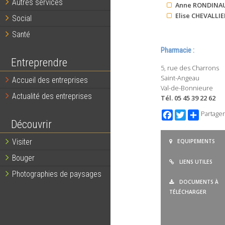
Autres services
Anne RONDINA
Elise CHEVALLI
Social
Santé
Pharmacie :
Entreprendre
5, rue des Charrons
Saint-Angeau
Accueil des entreprises
Val-de-Bonnieure
Actualité des entreprises
Tél.
05 45 39 22 62
Facebook
Twitter
Partager
Découvrir
Visiter
EQUIPEMENTS
Bouger
LIENS UTILES
Photographies de paysages
DOCUMENTS À
TÉLÉCHARGER