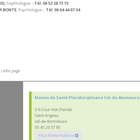
UD,
Sophrologue –
Tél. 06 52 28 73 15
ER BONTE
, Psychologue –
Tél. 06 64 44 07 34
 cette page
Maison de Santé Pluridisciplinaire Val-de-Bonnieure
5-6 Cour marchande
Saint-Angeau
Val-de-Bonnieure
05 45 20 57 85
Plus d'informations