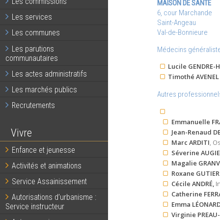
Les commissions
MAISON DE SANTÉ
6, cour Marchande
Les services
Saint-Angeau
Val-de-Bonnieure
Les communes
Les parutions
Médecins généraliste
communautaires
Lucile GENDRE-
Les actes administratifs
Timothé AVENEL
Les marchés publics
Autres professionnels
Recrutements
Emmanuelle FR
Vivre
Jean-Renaud D
Marc ARDITI
, O
Enfance et jeunesse
Séverine AUGI
Magalie GRANV
Activités et animations
Roxane GUTIER
Service Assainissement
Cécile ANDRÉ,
In
Catherine FERR
Autorisations d’urbanisme :
Emma LÉONAR
Service instructeur
Virginie PREAU