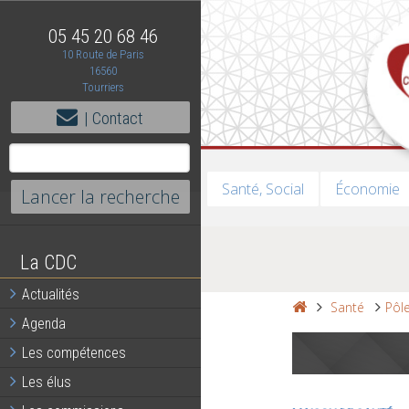
05 45 20 68 46
10 Route de Paris
16560
Tourriers
| Contact
Santé, Social
Économie
La CDC
Actualités
Santé
Pôle
Agenda
Les compétences
Les élus