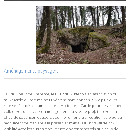
Aménagements paysagers
La CdC Coeur de Charente, le PETR du Ruffécois et l’association du
sauvegarde du patrimoine Luxéen se sont donnés RDV à plusieurs
reprises à Luxé, au tumulus de la Motte de la Garde pour des matinées
collectives de travaux d’aménagement du site. Le projet prévoit en
effet, de sécuriser les abords du monument, la circulation au pied du
monument de manière à le préserver mais aussi un travail de co-
visibilité avec les autres monuments environnants tels que ceux de