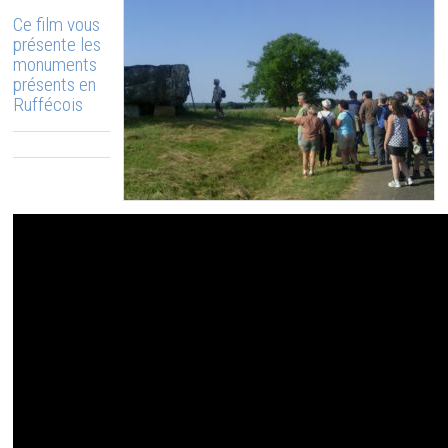
Ce film vous
présente les
monuments
présents en
Ruffécois