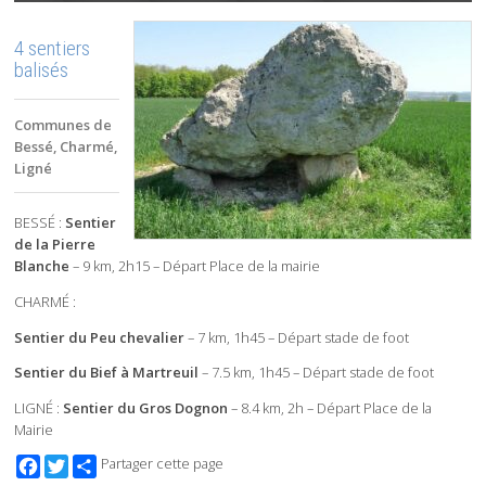
4 sentiers
balisés
Communes de
Bessé, Charmé,
Ligné
BESSÉ :
Sentier
de la Pierre
Blanche
– 9 km, 2h15 – Départ Place de la mairie
CHARMÉ :
Sentier du Peu chevalier
– 7 km, 1h45 – Départ stade de foot
Sentier du Bief à Martreuil
– 7.5 km, 1h45 – Départ stade de foot
LIGNÉ :
Sentier du Gros Dognon
– 8.4 km, 2h – Départ Place de la
Mairie
Facebook
Twitter
Partager cette page