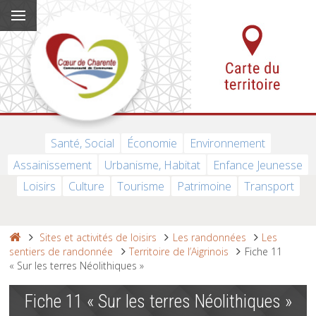
Santé, Social
Économie
Environnement
Assainissement
Urbanisme, Habitat
Enfance Jeunesse
Loisirs
Culture
Tourisme
Patrimoine
Transport
Sites et activités de loisirs
Les randonnées
Les
sentiers de randonnée
Territoire de l’Aigrinois
Fiche 11
« Sur les terres Néolithiques »
Fiche 11 « Sur les terres Néolithiques »