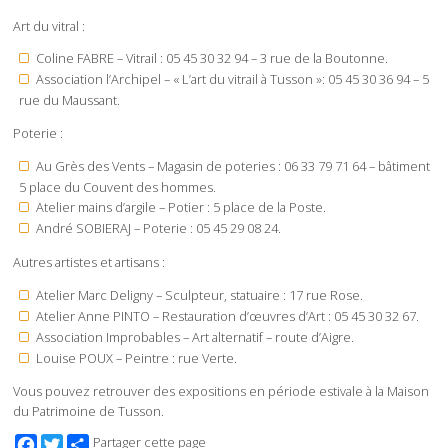
Art du vitral :
Coline FABRE – Vitrail : 05 45 30 32 94 – 3 rue de la Boutonne.
Association l’Archipel – « L’art du vitrail à Tusson »: 05 45 30 36 94 – 5
rue du Maussant.
Poterie :
Au Grès des Vents – Magasin de poteries : 06 33 79 71 64 – bâtiment
5 place du Couvent des hommes.
Atelier mains d’argile – Potier : 5 place de la Poste.
André SOBIERAJ – Poterie : 05 45 29 08 24.
Autres artistes et artisans :
Atelier Marc Deligny – Sculpteur, statuaire : 17 rue Rose.
Atelier Anne PINTO – Restauration d’œuvres d’Art : 05 45 30 32 67.
Association Improbables – Art alternatif – route d’Aigre.
Louise POUX – Peintre : rue Verte.
Vous pouvez retrouver des expositions en période estivale à la Maison
du Patrimoine de Tusson.
Facebook
Twitter
Partager cette page