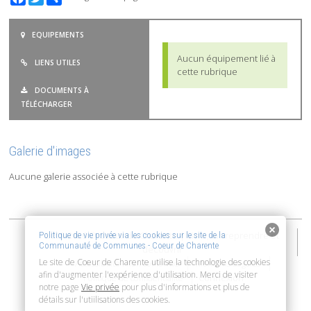
EQUIPEMENTS
Aucun équipement lié à
LIENS UTILES
cette rubrique
DOCUMENTS À
TÉLÉCHARGER
Galerie d'images
Aucune galerie associée à cette rubrique
2015-2026 © Coeur de Charente | Vivre, entreprendre et
Politique de vie privée via les cookies sur le site de la
Communauté de Communes - Coeur de Charente
découvrir
Le site de Coeur de Charente utilise la technologie des cookies
Accessibilité : non conforme
Mentions Légales
afin d'augmenter l'expérience d'utilisation. Merci de visiter
Connexion
Politique de confidentialité
notre page
Vie privée
pour plus d'informations et plus de
détails sur l'utiilisations des cookies.