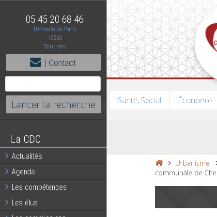
05 45 20 68 46
10 Route de Paris
16560
Tourriers
| Contact
Santé, Social
Économie
La CDC
Actualités
Urbanisme
Agenda
communale de Che
Les compétences
Les élus