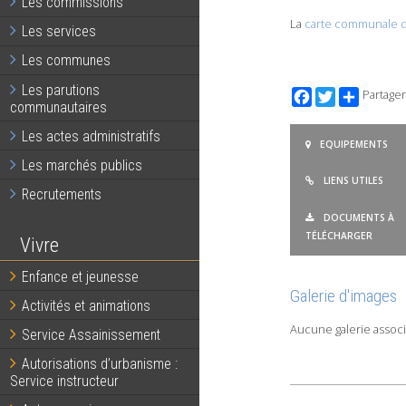
Les commissions
La
carte communale 
Les services
Les communes
Les parutions
Facebook
Twitter
Partager
communautaires
Les actes administratifs
EQUIPEMENTS
Les marchés publics
LIENS UTILES
Recrutements
DOCUMENTS À
TÉLÉCHARGER
Vivre
Enfance et jeunesse
Galerie d'images
Activités et animations
Aucune galerie associ
Service Assainissement
Autorisations d’urbanisme :
Service instructeur