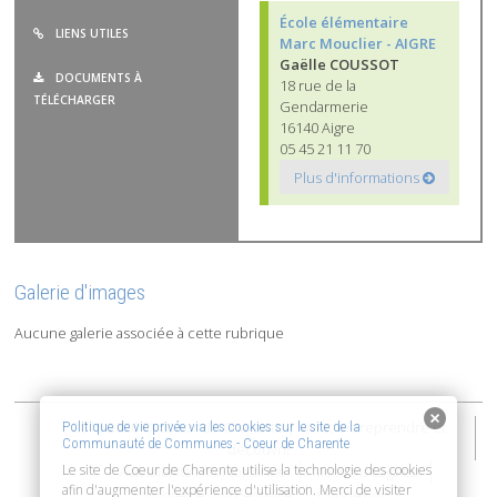
École élémentaire
LIENS UTILES
Marc Mouclier - AIGRE
Gaëlle COUSSOT
DOCUMENTS À
18 rue de la
TÉLÉCHARGER
Gendarmerie
16140 Aigre
05 45 21 11 70
Plus d'informations
Galerie d'images
Aucune galerie associée à cette rubrique
2015-2026 © Coeur de Charente | Vivre, entreprendre et
Politique de vie privée via les cookies sur le site de la
Communauté de Communes - Coeur de Charente
découvrir
Le site de Coeur de Charente utilise la technologie des cookies
Accessibilité : non conforme
Mentions Légales
afin d'augmenter l'expérience d'utilisation. Merci de visiter
Connexion
Politique de confidentialité