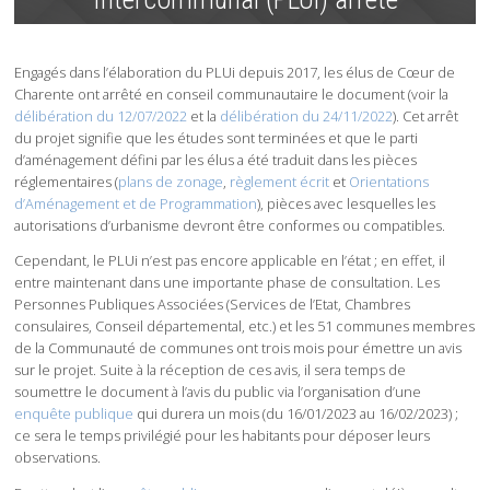
Engagés dans l’élaboration du PLUi depuis 2017, les élus de Cœur de
Charente ont arrêté en conseil communautaire le document (voir la
délibération du 12/07/2022
et la
délibération du 24/11/2022
). Cet arrêt
du projet signifie que les études sont terminées et que le parti
d’aménagement défini par les élus a été traduit dans les pièces
réglementaires (
plans de zonage
,
règlement écrit
et
Orientations
d’Aménagement et de Programmation
), pièces avec lesquelles les
autorisations d’urbanisme devront être conformes ou compatibles.
Cependant, le PLUi n’est pas encore applicable en l’état ; en effet, il
entre maintenant dans une importante phase de consultation. Les
Personnes Publiques Associées (Services de l’Etat, Chambres
consulaires, Conseil départemental, etc.) et les 51 communes membres
de la Communauté de communes ont trois mois pour émettre un avis
sur le projet. Suite à la réception de ces avis, il sera temps de
soumettre le document à l’avis du public via l’organisation d’une
enquête publique
qui durera un mois (du 16/01/2023 au 16/02/2023) ;
ce sera le temps privilégié pour les habitants pour déposer leurs
observations.