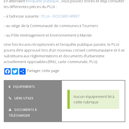
En attendant l’
enquête publique
, vous pouvez d’ores et déjà consulter
les différentes pièces du PLUi :
– à l’adresse suivante :
PLUi – DOSSIER ARRET
– au siège de la Communauté de communes à Tourriers
– au Pôle Aménagement et Environnement à Mansle
Une fois les avis réceptionnés et l’enquête publique passée, le PLUi
pourra être approuvé lors d’un nouveau conseil communautaire et il se
substituera aux réglementations et documents d’urbanisme
actuellement opposables (RNU, carte communale, PLU).
Facebook
Twitter
Partager cette page
EQUIPEMENTS
Aucun équipement lié à
LIENS UTILES
cette rubrique
DOCUMENTS À
TÉLÉCHARGER