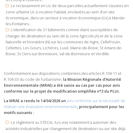
Le reclassement en Uz de deux parcelles actuellement classées en
zone urbaine Uc à vocation habitat, enclavées au sein d’un site
économique, dans un secteur à vocation économique (Uz) à Mansle-
les-Fontaines ;
L’identification de 31 bâtiments comme étant susceptibles de
changer de destination au sein de la zone Agricole (A) et de la zone
Naturelle et forestière (N) sur les communes de Aigre, Cellefrouin,
Cellettes, Les Gours, Lichères, Luxé, Maine-de-Boixe, St Amant-de-
Boixe, St Ciers-sur-Bonnieure, Val-de-Bonnieure et Verdille.
Conformément aux dispositions combinées des articles R.104-11 et
R.104-33 du code de l’urbanisme,
la Mission Régionale d’Autorité
Environnementale (MRAE) a été saisie au cas par cas pour avis
conforme sur le projet de modification simplifiée n°2 du PLUi.
La MRAE a rendu le 14/04/2026 un
avis conforme sur la nécessité de
réaliser une évaluation environnementale
, principalement pour les
motifs suivants :
Le règlement su STECAL Azs vise notamment à autoriser des
activités industrielles par changement de destination ou sur site déjà