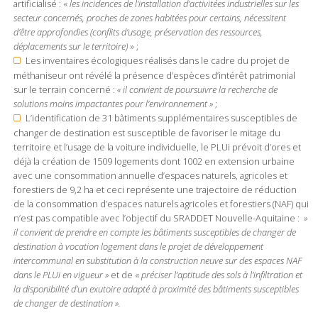
artificialisé : «
les incidences de l’installation d’activitées industrielles sur les
secteur concernés, proches de zones habitées pour certains, nécessitent
d’être approfondies (conflits d’usage, préservation des ressources,
déplacements sur le territoire)
» ;
Les inventaires écologiques réalisés dans le cadre du projet de
méthaniseur ont révélé la présence d’espèces d’intérêt patrimonial
sur le terrain concerné :
« il convient de poursuivre la recherche de
solutions moins impactantes pour l’environnement »
;
L’identification de 31 bâtiments supplémentaires susceptibles de
changer de destination est susceptible de favoriser le mitage du
territoire et l’usage de la voiture individuelle, le PLUi prévoit d’ores et
déjà la création de 1509 logements dont 1002 en extension urbaine
avec une consommation annuelle d’espaces naturels, agricoles et
forestiers de 9,2 ha et ceci représente une trajectoire de réduction
de la consommation d’espaces naturels agricoles et forestiers (NAF) qui
n’est pas compatible avec l’objectif du SRADDET Nouvelle-Aquitaine :
»
il convient de prendre en compte les bâtiments susceptibles de changer de
destination à vocation logement dans le projet de développement
intercommunal en substitution à la construction neuve sur des espaces NAF
dans le PLUi en vigueur »
et de «
préciser l’aptitude des sols à l’infiltration et
la disponibilité d’un exutoire adapté à proximité des bâtiments susceptibles
de changer de destination ».