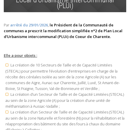
(PLUi)
Par
arrêté du 29/01/2026
,
le Président de la Communauté de
communes a prescrit la modification simplifiée n°2 de Plan Local
d’Urbanisme intercommunal (PLUi) de Coeur de Charente.
Elle a pour objets :
La création de 10 Secteurs de Taille et de Capacité Limitées
(STECAL) pour permettre l’évolution d’entreprises en charge de la
récolte des céréales isolée au sein de la zone Agricole (A) sur les
communes de Aigre, Aunac-sur Charente, Juillé, Luxé, St Amant-de-
Boixe, St Fraigne, Tusson, Val-de-Bonnieure et Verdille ;
La création d’un Secteur de Taille et de Capacité Limitées (STECAL)
au sein de la zone Agricole (A) pour la création d’une unité de
méthanisation à Aussac-Vadalle ;
La création d’un Secteur de Taille et de Capacité Limitées (STECAL)
au sein de la zone Naturelle et forestière (N) pour la réhabilitation et la
réappropriation des bâtiment du site des fours à chaux du domaine
d’Echoisy à Cellettes ;