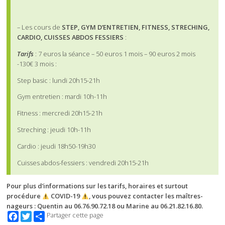
– Les cours de
STEP, GYM D’ENTRETIEN, FITNESS, STRECHING,
CARDIO, CUISSES ABDOS FESSIERS
:
Tarifs
: 7 euros la séance – 50 euros 1 mois – 90 euros 2 mois
-130€ 3 mois :
Step basic : lundi 20h15-21h
Gym entretien : mardi 10h-11h
Fitness : mercredi 20h15-21h
Streching : jeudi 10h-11h
Cardio : jeudi 18h50-19h30
Cuisses abdos-fessiers : vendredi 20h15-21h
Pour plus d’informations sur les tarifs, horaires et surtout
procédure
COVID-19
, vous pouvez contacter les maîtres-
nageurs : Quentin au 06.76.90.72.18 ou Marine au 06.21.82.16.80.
Facebook
Twitter
Partager cette page