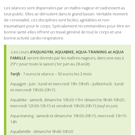
Les séances sont dispensées par un maître-nageur et s’adressent au
tout-public. Elles se déroulent dans le grand-bassin. Véritable moment
de convivialité, ces disciplines sont faciles, agréables et non
traumatisant pour le corps. Spécialement recommandées pour être en
bonne santé elles offrent un travail général de tout le corps et une
bonne activité cardio-respiratoire.
-Les cours
d’AQUAGYM, AQUABIKE, AQUA-TRAINING et AQUA
FAMILLE
seront donnés par les maîtres-nageurs, dans une eau à
29°c pour toute la saison (1er juin au 28 août).
Tarifs
: 7 euros la séance – 50 euros les 3 mois
Aquagym : Juin : lundi et mercredi 19h-19h45 – Juillet/Août : lundi
et mercredi 19h30-20h15
Aquabike : samedi, dimanche 10h20-11h+ dimanche 9h40-10h20 ;
mercredi 12h30-13h15 et vendredi 19h30-20h15
(sauf en juin)
Aqua-training : samedi et dimanche 19h30-20h15, mercredi 13h15-
14h
Aquafamille : dimanche 9h40-10h20