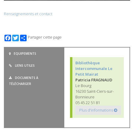
Renseignements et contact
Facebook
Twitter
Partager cette page
EQUIPEMENTS
Bibliothèque
LIENS UTILES
Intercommunale Le
Petit Mairat
DOCUMENTS À
Patricia FRAGNAUD
TÉLÉCHARGER
Le Bourg
16230 Saint-Ciers-sur-
Bonnieure
05 45 22 51 81
Plus d'informations