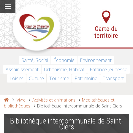
Santé, Social
Économie
Environnement
Assainissement
Urbanisme, Habitat
Enfance Jeunesse
Loisirs
Culture
Tourisme
Patrimoine
Transport
Vivre
Activités et animations
Médiathèques et
bibliothèques
Bibliothèque intercommunale de Saint-Ciers
Bibliothèque intercommunale de Saint-
Ciers