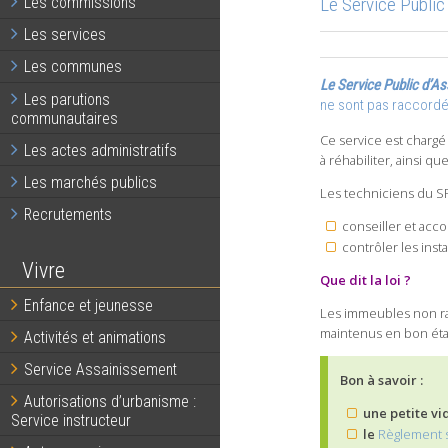
Le Service Public
Les commissions
Les services
Les communes
Le Service Public d’A
Les parutions
ne sont pas raccordée
communautaires
Ce service est chargé 
Les actes administratifs
à réhabiliter, ainsi qu
Les marchés publics
Les techniciens du SP
Recrutements
conseiller et acco
contrôler les inst
Vivre
Que dit la loi ?
Enfance et jeunesse
Les immeubles non rac
maintenus en bon état
Activités et animations
Service Assainissement
Bon à savoir :
Autorisations d’urbanisme :
une petite vi
Service instructeur
le
Règlement 