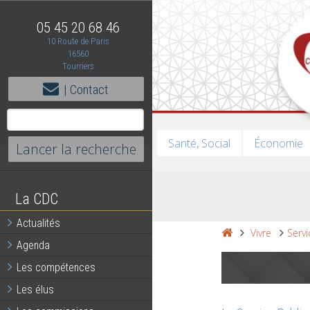
05 45 20 68 46
10 Route de Paris
16560
Tourriers
| Contact
Santé, Social
Économie
La CDC
Actualités
Vivre
Serv
Agenda
Les compétences
Les élus