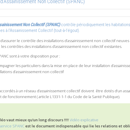
 d'Assainissement Non Collectif (SPANC)
ssainissement Non Collectif (SPANC)
contrôle périodiquement les habitations
s à l’Assainissement Collectif (tout-à-l’égout).
d’assurer le contrôle des installations d’assainissement non collectif neuves
e les contrôles des installations d’assainissement non collectif existantes.
ANC sont à votre disposition pour :
mpagner les particuliers dans la mise en place de leur installation d’assainis
allations d’assainissement non collectif
cordés à un réseau d’assainissement collectif doivent être dotés d’un assain
 de fonctionnement ( article L1331-1-1 du Code de la Santé Publique).
déo vaut mieux qu’un long discours !!!!
Vidéo explicative
service SPANC
est le document indispensable qui lie les relations et obl