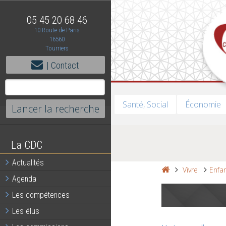
05 45 20 68 46
10 Route de Paris
16560
Tourriers
| Contact
Santé, Social
Économie
La CDC
Actualités
Vivre
Enfa
Agenda
Les compétences
Les élus