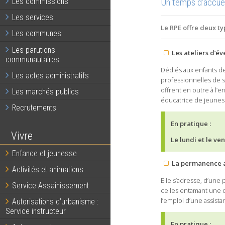
Un temps d'accueil
Les commissions
Les services
Le RPE offre deux ty
Les communes
Les parutions
Les ateliers d’év
communautaires
Dédiés aux enfants de
Les actes administratifs
professionnelles de s
offrent en outre à l’e
Les marchés publics
éducatrice de jeunes 
Recrutements
En pratique :
Vivre
Le lundi et le ve
Enfance et jeunesse
La permanence a
Activités et animations
Elle s’adresse, d’une 
Service Assainissement
celles entamant une 
l’emploi d’une assista
Autorisations d’urbanisme :
Service instructeur
En pratique :