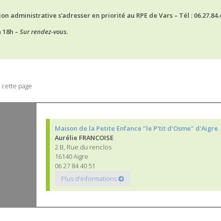
on administrative s’adresser en priorité au RPE de Vars – Tél : 06.27.84.
à 18h –
Sur rendez-vous.
 cette page
Maison de la Petite Enfance "le P'tit d'Osme" d'Aigre
Aurélie FRANCOISE
2 B, Rue du renclos
16140 Aigre
06 27 84 40 51
Plus d'informations