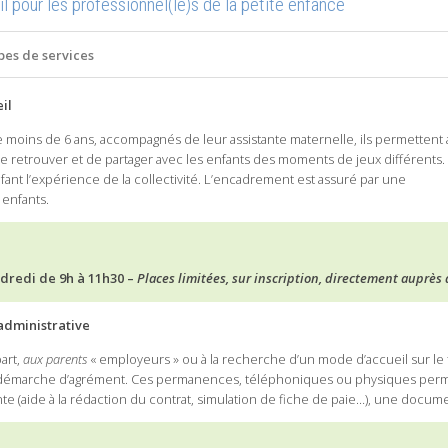
 pour les professionnel(le)s de la petite enfance
pes de services
eil
 moins de 6 ans, accompagnés de leur assistante maternelle, ils permettent 
e retrouver et de partager avec les enfants des moments de jeux différents. I
nfant l’expérience de la collectivité. L’encadrement est assuré par une
enfants.
ndredi de 9h à 11h30 –
Places limitées, sur inscription, directement auprès 
dministrative
part,
aux parents
« employeurs » ou à la recherche d’un mode d’accueil sur le te
démarche d’agrément. Ces permanences, téléphoniques ou physiques permett
nte (aide à la rédaction du contrat, simulation de fiche de paie…), une docu