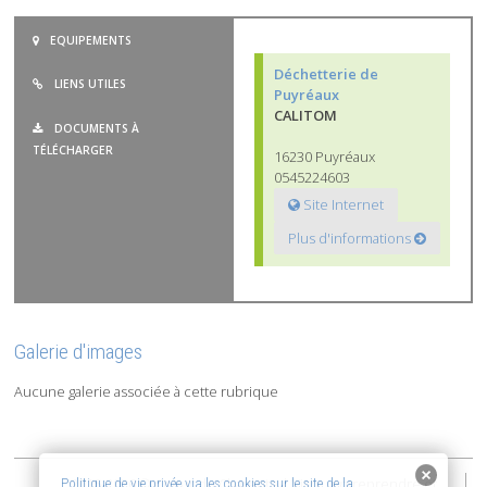
EQUIPEMENTS
Déchetterie de
LIENS UTILES
Puyréaux
CALITOM
DOCUMENTS À
TÉLÉCHARGER
16230 Puyréaux
0545224603
Site Internet
Plus d'informations
Galerie d'images
Aucune galerie associée à cette rubrique
2015-2026 © Coeur de Charente | Vivre, entreprendre et
Politique de vie privée via les cookies sur le site de la